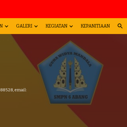
ion
N
GALERI
KEGIATAN
KEPANITIAAN
88528, email: