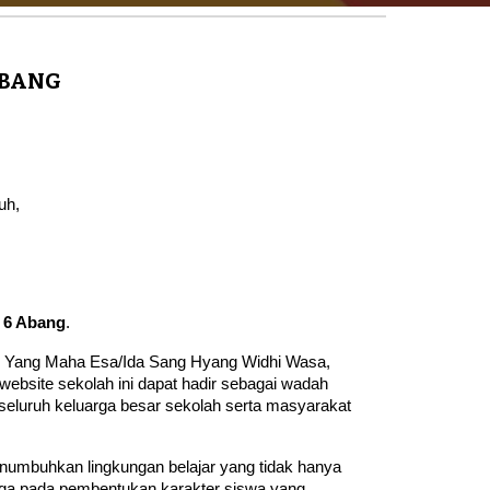
ABANG
uh,
 6 Abang
.
an Yang Maha Esa/Ida Sang Hyang Widhi Wasa,
website sekolah ini dapat hadir sebagai wadah
 seluruh keluarga besar sekolah serta masyarakat
umbuhkan lingkungan belajar yang tidak hanya
juga pada pembentukan karakter siswa yang