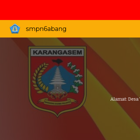
Sk
smpn6abang
Alamat: Desa