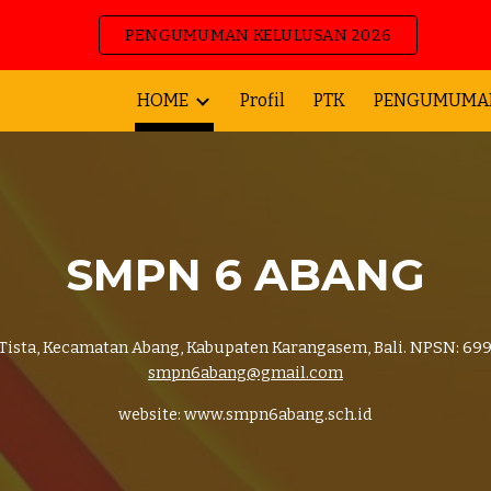
PENGUMUMAN KELULUSAN 2026
ip to main content
Skip to navigat
HOME
Profil
PTK
PENGUMUMA
SMPN 6 ABANG
 Tista, Kecamatan Abang, Kabupaten Karangasem, Bali. NPSN: 699
smpn6abang@gmail.com
website: www.smpn6abang.sch.id