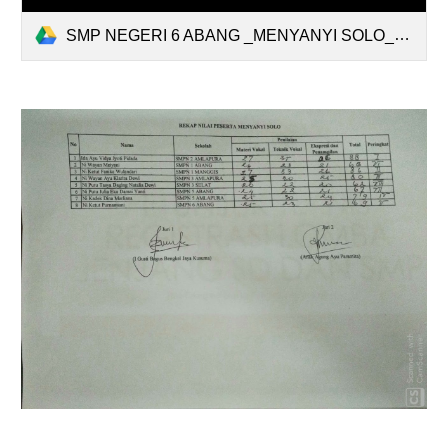
SMP NEGERI 6 ABANG _MENYANYI SOLO_NI KETUT PURNAMIANI.mp4