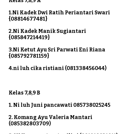
Kelas 7,8,9 A
1.Ni Kadek Dwi Ratih Periantari Swari 
{08814677481}
2.Ni Kadek Manik Sugiantari 
{085847214419}
3.Ni Ketut Ayu Sri Parwati Eni Riana 
{085792781159}
4.ni luh cika ristiani (081338456044)
Kelas 7,8,9 B
1. Ni luh Juni pancawati 085738025245
2. Komang Ayu Valeria Mantari 
(085382803709)