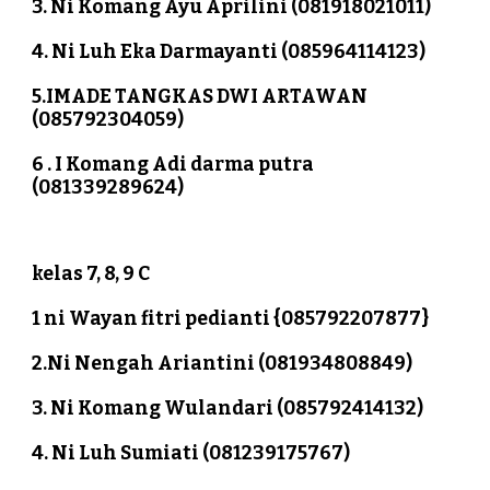
3. Ni Komang Ayu Aprilini (081918021011)
4. Ni Luh Eka Darmayanti (085964114123)
5.IMADE TANGKAS DWI ARTAWAN 
(085792304059)
6 . I Komang Adi darma putra 
(081339289624)
kelas 7, 8, 9 C
1 ni Wayan fitri pedianti {085792207877}
2.Ni Nengah Ariantini (081934808849) 
3. Ni Komang Wulandari (085792414132)
4. Ni Luh Sumiati (081239175767)