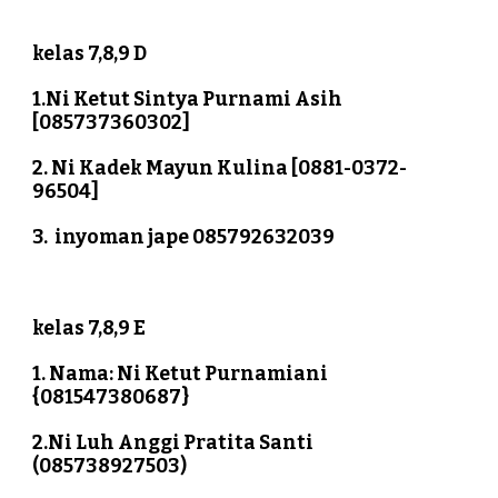
kelas 7,8,9 D
1.Ni Ketut Sintya Purnami Asih 
[085737360302]
2. Ni Kadek Mayun Kulina [0881-0372-
96504]
3.  inyoman jape 085792632039
kelas 7,8,9 E
1. Nama: Ni Ketut Purnamiani 
{081547380687}
2.Ni Luh Anggi Pratita Santi 
(085738927503)