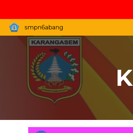
Sk
smpn6abang
K