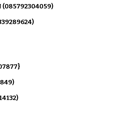
(085792304059)
1339289624)
207877}
8849)
14132)