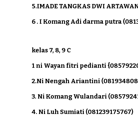
5.IMADE TANGKAS DWI ARTAWAN 
6 . I Komang Adi darma putra (08
kelas 7, 8, 9 C
1 ni Wayan fitri pedianti {085792
2.Ni Nengah Ariantini (08193480
3. Ni Komang Wulandari (0857924
4. Ni Luh Sumiati (081239175767)