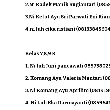
2.Ni Kadek Manik Sugiantari {085
3.Ni Ketut Ayu Sri Parwati Eni Ri
4.ni luh cika ristiani (0813384560
Kelas 7,8,9 B
1. Ni luh Juni pancawati 08573802
2. Komang Ayu Valeria Mantari (
3. Ni Komang Ayu Aprilini (081918
4. Ni Luh Eka Darmayanti (085964