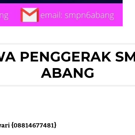
A PENGGERAK SMP
ABANG
wari {08814677481}