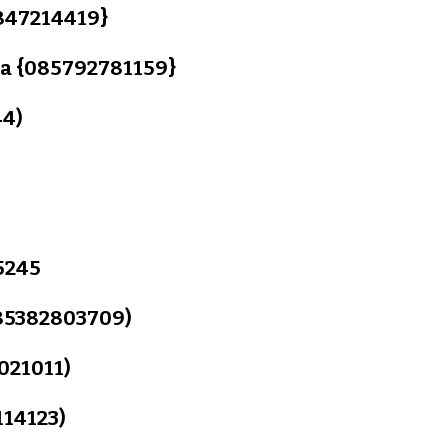
847214419}
ana {085792781159}
44)
5245
085382803709)
021011)
114123)