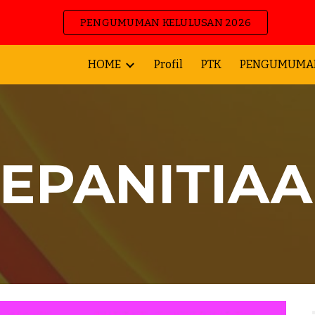
PENGUMUMAN KELULUSAN 2026
ip to main content
Skip to navigat
HOME
Profil
PTK
PENGUMUMA
EPANITIA