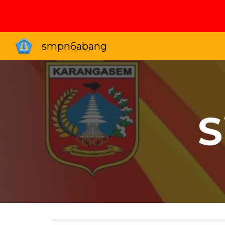
Sk
smpn6abang
S