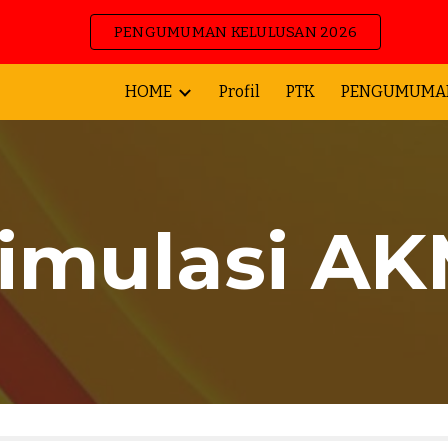
PENGUMUMAN KELULUSAN 2026
ip to main content
Skip to navigat
HOME
Profil
PTK
PENGUMUMA
imulasi A