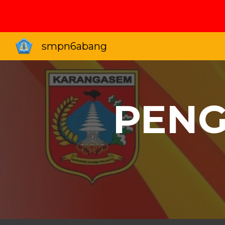
Sk
smpn6abang
PENG